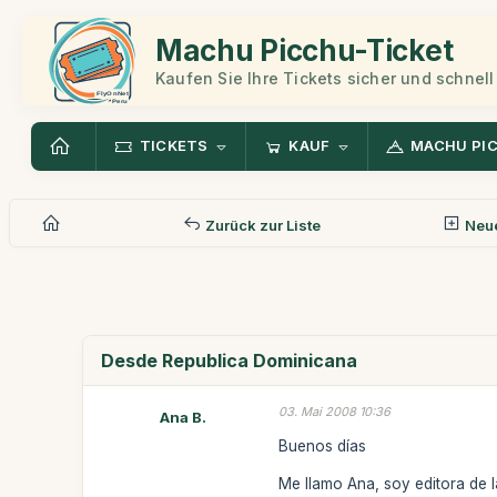
Machu Picchu-Ticket
Kaufen Sie Ihre Tickets sicher und schnell
TICKETS
KAUF
MACHU PI
Zurück zur Liste
Neue
Desde Republica Dominicana
03. Mai 2008 10:36
Ana B.
Buenos días
Me llamo Ana, soy editora de