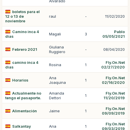
Alvarado
boletos para el
12 o 13 de
raul
-
11/02/2020
noviembre
Camino inca 4
Pablo
Magali
3
dias
05/05/2021
Giuliana
Febrero 2021
-
08/04/2020
Ruggiero
camino inca 4
Fly.On.Net
Rosina
1
dias
02/27/2020
Ana
Fly.On.Net
Horarios
1
Joaquina
02/16/2020
Actualmente no
Amanda
Fly.On.Net
1
tengo el pasaporte.
Dettori
11/20/2019
Fly.On.Net
Alimentación
Jaime
1
09/09/2019
Fly.On.Net
Salkantay
Ana
1
09/03/2019