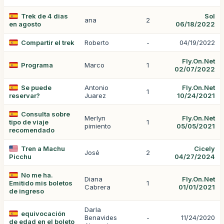
Trek de 4 dias
Sol
ana
2
en agosto
06/18/2022
Compartir el trek
Roberto
-
04/19/2022
Fly.On.Net
Programa
Marco
1
02/07/2022
Se puede
Antonio
Fly.On.Net
1
reservar?
Juarez
10/24/2021
Consulta sobre
Merlyn
Fly.On.Net
tipo de viaje
1
pimiento
05/05/2021
recomendado
Tren a Machu
Cicely
José
2
Picchu
04/27/2024
No me ha.
Diana
Fly.On.Net
Emitido mis boletos
1
Cabrera
01/01/2021
de ingreso
Darla
equivocación
Benavides
-
11/24/2020
de edad en el boleto