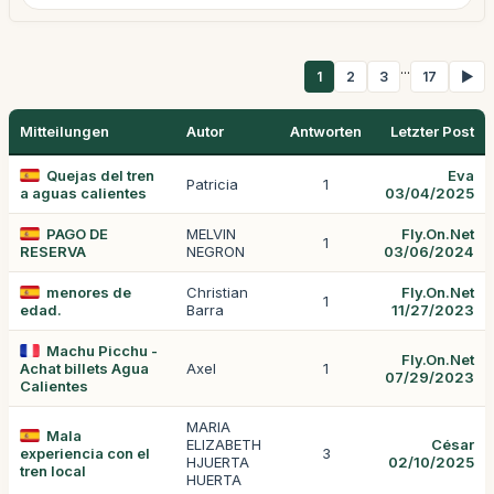
...
1
2
3
17
▶
Mitteilungen
Autor
Antworten
Letzter Post
Quejas del tren
Eva
Patricia
1
a aguas calientes
03/04/2025
PAGO DE
MELVIN
Fly.On.Net
1
RESERVA
NEGRON
03/06/2024
menores de
Christian
Fly.On.Net
1
edad.
Barra
11/27/2023
Machu Picchu -
Fly.On.Net
Achat billets Agua
Axel
1
07/29/2023
Calientes
MARIA
Mala
ELIZABETH
César
experiencia con el
3
HJUERTA
02/10/2025
tren local
HUERTA