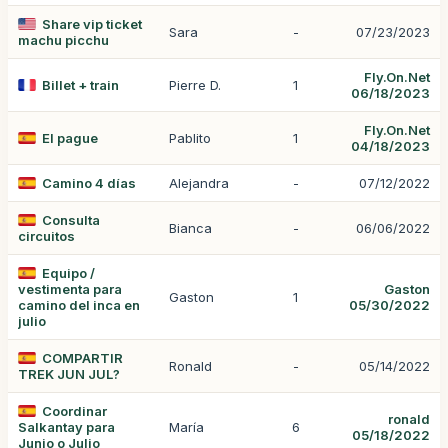
Share vip ticket
Sara
-
07/23/2023
machu picchu
Fly.On.Net
Billet + train
Pierre D.
1
06/18/2023
Fly.On.Net
El pague
Pablito
1
04/18/2023
Camino 4 días
Alejandra
-
07/12/2022
Consulta
Bianca
-
06/06/2022
circuitos
Equipo /
vestimenta para
Gaston
Gaston
1
camino del inca en
05/30/2022
julio
COMPARTIR
Ronald
-
05/14/2022
TREK JUN JUL?
Coordinar
ronald
Salkantay para
María
6
05/18/2022
Junio o Julio