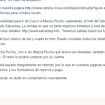
en nuestra página http://www.camino-inca.com/dispo/index.php?lg=es es
fechas para octubre recién.
osibilidad para ir de Cusco a Machu Picchu caminando, el trek del Sa
o Salcantay. La ventaja es que no tiene espacios limitados y está abier
es detalles: http://www.salcantay.info . Tenemos salidas todos los lu
 tour clásico de ida y vuelta en tren. Puede consultar todos los detal
com .
chu Picchu, con o sin Wayna Picchu que ahora son limitadas, también 
El resto lo podría comprar por su cuenta.
stá basado íntegramente en internet, por lo que en nuestras páginas 
ecios y los formularios de reserva y pago.
icional, no dude en contactarnos nuevamente.