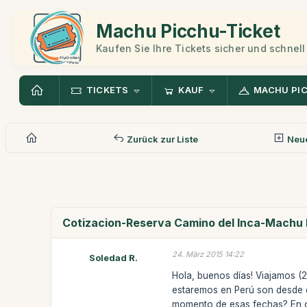
Machu Picchu-Ticket
Kaufen Sie Ihre Tickets sicher und schnell
TICKETS
KAUF
MACHU PI
Zurück zur Liste
Neue
Cotizacion-Reserva Camino del Inca-Machu
24. März 2015 14:22
Soledad R.
Hola, buenos días! Viajamos (
estaremos en Perú son desde e
momento de esas fechas? En c