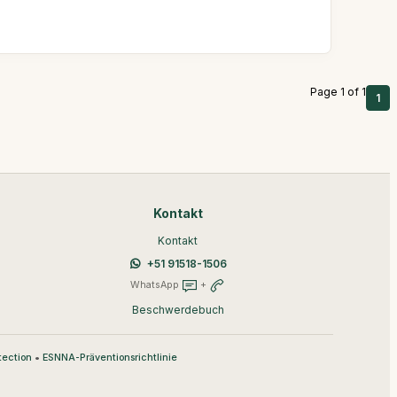
Page 1 of 1
1
Kontakt
Kontakt
+51 91518-1506
WhatsApp
+
Beschwerdebuch
•
tection
ESNNA-Präventionsrichtlinie