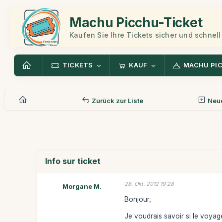
Machu Picchu-Ticket
Kaufen Sie Ihre Tickets sicher und schnell
TICKETS
KAUF
MACHU PI
Zurück zur Liste
Neue
Info sur ticket
28. Okt. 2012 19:28
Morgane M.
Bonjour,
Je voudrais savoir si le voyage