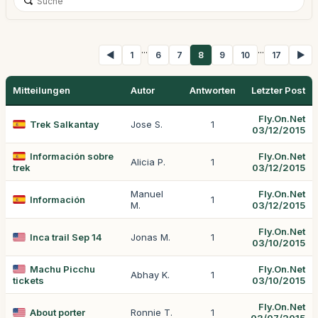
...
...
◀
1
6
7
8
9
10
17
▶
Mitteilungen
Autor
Antworten
Letzter Post
Fly.On.Net
Trek Salkantay
Jose S.
1
03/12/2015
Información sobre
Fly.On.Net
Alicia P.
1
trek
03/12/2015
Manuel
Fly.On.Net
Información
1
M.
03/12/2015
Fly.On.Net
Inca trail Sep 14
Jonas M.
1
03/10/2015
Machu Picchu
Fly.On.Net
Abhay K.
1
tickets
03/10/2015
Fly.On.Net
About porter
Ronnie T.
1