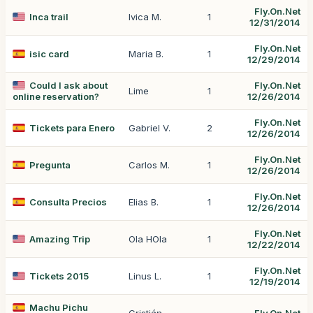
Fly.On.Net
Inca trail
Ivica M.
1
12/31/2014
Fly.On.Net
isic card
Maria B.
1
12/29/2014
Could I ask about
Fly.On.Net
Lime
1
online reservation?
12/26/2014
Fly.On.Net
Tickets para Enero
Gabriel V.
2
12/26/2014
Fly.On.Net
Pregunta
Carlos M.
1
12/26/2014
Fly.On.Net
Consulta Precios
Elias B.
1
12/26/2014
Fly.On.Net
Amazing Trip
Ola HOla
1
12/22/2014
Fly.On.Net
Tickets 2015
Linus L.
1
12/19/2014
Machu Pichu