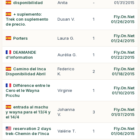
disponibilidad
Anita
-
01/31/2015
+ suplemento:
Fly.On.Net
Trek con suplemento
Dusan V.
1
01/26/2015
de precio.
Fly.On.Net
Porters
Laura G.
1
01/24/2015
DEAMANDE
Fly.On.Net
Aurélia G.
1
d'information
01/22/2015
Camino del Inca
Federico
Fly.On.Net
2
Disponibilidad Abril
K.
01/18/2015
Différence entre le
Fly.On.Net
Cero et le Wayna
Virginie
1
01/10/2015
Picchu
entrada al machu
Johanna
Fly.On.Net
y wayna para el 13/4 y
3
V.
01/07/2015
el 14/4
reservation 2 days
Fly.On.Net
Valérie T.
1
trek-Chemin de l'Inca
01/06/2015