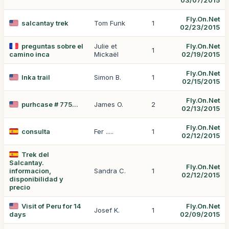
03/07/2015
Fly.On.Net
salcantay trek
Tom Funk
1
02/23/2015
preguntas sobre el
Julie et
Fly.On.Net
1
camino inca
Mickaël
02/19/2015
Fly.On.Net
Inka trail
Simon B.
1
02/15/2015
Fly.On.Net
purhcase # 775...
James O.
2
02/13/2015
Fly.On.Net
consulta
Fer .....
1
02/12/2015
Trek del
Salcantay.
Fly.On.Net
informacion,
Sandra C.
1
02/12/2015
disponibilidad y
precio
Visit of Peru for 14
Fly.On.Net
Josef K.
1
days
02/09/2015