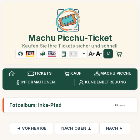
Machu Picchu-Ticket
Kaufen Sie Ihre Tickets sicher und schnell
DE
USD
TICKETS
KAUF
MACHU PICCHU
INFORMATIONEN
KUNDENBETREUUNG
Fotoalbum: Inka-Pfad
40,9K
◄ VORHERIGE
NACH OBEN ▲
NACH ►