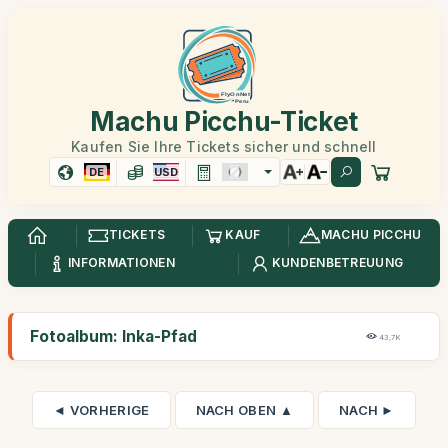
Machu Picchu-Ticket
Kaufen Sie Ihre Tickets sicher und schnell
DE
USD
TICKETS
KAUF
MACHU PICCHU
INFORMATIONEN
KUNDENBETREUUNG
Fotoalbum: Inka-Pfad
43,7K
◄ VORHERIGE
NACH OBEN ▲
NACH ►