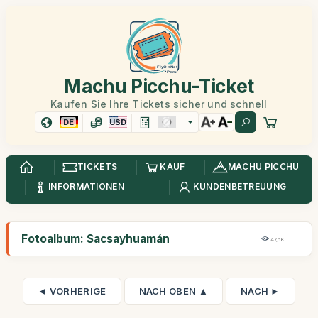
Machu Picchu-Ticket
Kaufen Sie Ihre Tickets sicher und schnell
DE
USD
TICKETS
KAUF
MACHU PICCHU
INFORMATIONEN
KUNDENBETREUUNG
Fotoalbum: Sacsayhuamán
47,6K
◄ VORHERIGE
NACH OBEN ▲
NACH ►