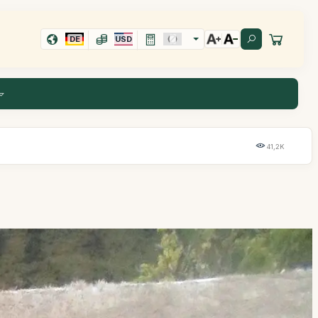
DE
USD
41,2K