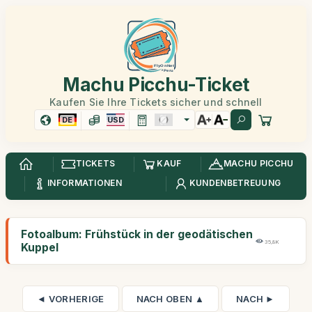
Machu Picchu-Ticket
Kaufen Sie Ihre Tickets sicher und schnell
DE
USD
TICKETS
KAUF
MACHU PICCHU
INFORMATIONEN
KUNDENBETREUUNG
Fotoalbum: Frühstück in der geodätischen
35,8K
Kuppel
◄ VORHERIGE
NACH OBEN ▲
NACH ►