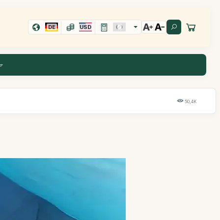
DE
USD
50,4K