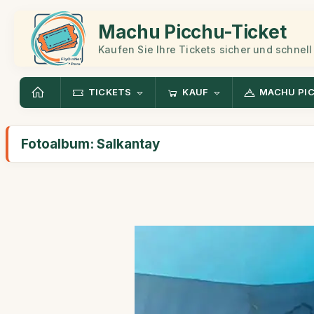
Machu Picchu-Ticket
Kaufen Sie Ihre Tickets sicher und schnell
TICKETS
KAUF
MACHU PI
Fotoalbum: Salkantay