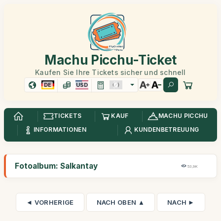
Machu Picchu-Ticket
Kaufen Sie Ihre Tickets sicher und schnell
DE
USD
TICKETS
KAUF
MACHU PICCHU
INFORMATIONEN
KUNDENBETREUUNG
Fotoalbum: Salkantay
53,9K
◄ VORHERIGE
NACH OBEN ▲
NACH ►