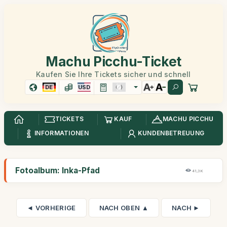
Machu Picchu-Ticket
Kaufen Sie Ihre Tickets sicher und schnell
DE
USD
TICKETS
KAUF
MACHU PICCHU
INFORMATIONEN
KUNDENBETREUUNG
Fotoalbum: Inka-Pfad
41,3K
◄ VORHERIGE
NACH OBEN ▲
NACH ►