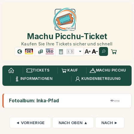
Machu Picchu-Ticket
Kaufen Sie Ihre Tickets sicher und schnell
DE
USD
TICKETS
KAUF
MACHU PICCHU
INFORMATIONEN
KUNDENBETREUUNG
Fotoalbum: Inka-Pfad
67,5K
◄ VORHERIGE
NACH OBEN ▲
NACH ►