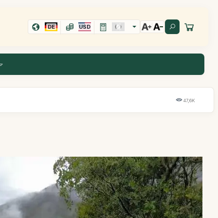
DE
USD
47,6K