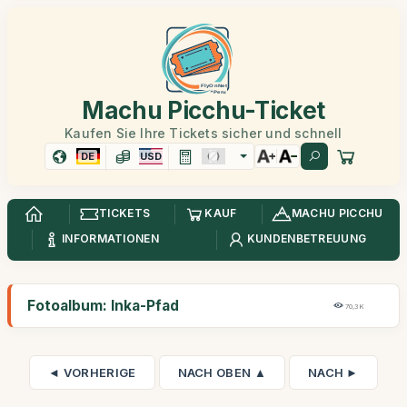
Machu Picchu-Ticket
Kaufen Sie Ihre Tickets sicher und schnell
DE
USD
TICKETS
KAUF
MACHU PICCHU
INFORMATIONEN
KUNDENBETREUUNG
Fotoalbum: Inka-Pfad
70,3K
◄ VORHERIGE
NACH OBEN ▲
NACH ►