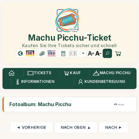
Machu Picchu-Ticket
Kaufen Sie Ihre Tickets sicher und schnell
DE
USD
TICKETS
KAUF
MACHU PICCHU
INFORMATIONEN
KUNDENBETREUUNG
Fotoalbum: Machu Picchu
46,6K
◄ VORHERIGE
NACH OBEN ▲
NACH ►