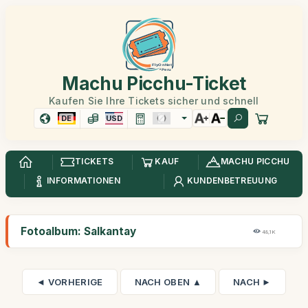
Machu Picchu-Ticket
Kaufen Sie Ihre Tickets sicher und schnell
DE
USD
TICKETS
KAUF
MACHU PICCHU
INFORMATIONEN
KUNDENBETREUUNG
Fotoalbum: Salkantay
48,1K
◄ VORHERIGE
NACH OBEN ▲
NACH ►