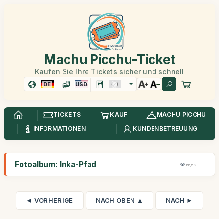
Machu Picchu-Ticket
Kaufen Sie Ihre Tickets sicher und schnell
DE
USD
TICKETS
KAUF
MACHU PICCHU
INFORMATIONEN
KUNDENBETREUUNG
Fotoalbum: Inka-Pfad
66,5K
◄ VORHERIGE
NACH OBEN ▲
NACH ►