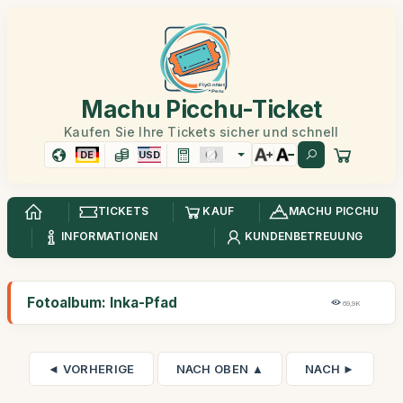
Machu Picchu-Ticket
Kaufen Sie Ihre Tickets sicher und schnell
DE
USD
TICKETS
KAUF
MACHU PICCHU
INFORMATIONEN
KUNDENBETREUUNG
Fotoalbum: Inka-Pfad
69,9K
◄ VORHERIGE
NACH OBEN ▲
NACH ►