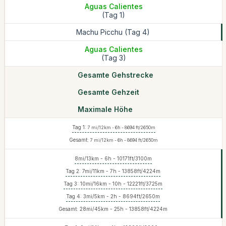
Aguas Calientes
(Tag 1)
Machu Picchu (Tag 4)
Aguas Calientes
(Tag 3)
Gesamte Gehstrecke
Gesamte Gehzeit
Maximale Höhe
Tag 1:
7 mi/12km - 6h - 8694 ft/2650m
Gesamt:
7 mi/12km - 6h - 8694 ft/2650m
8mi/13km - 6h - ‪10171ft/3100m
Tag 2: 7mi/11km - 7h - 13858ft/4224m
Tag 3: 10mi/16km - 10h - ‪12221ft/3725m
Tag 4: 3mi/5km - 2h - 8694ft/2650m
Gesamt: 28mi/45km - 25h - 13858ft/4224m