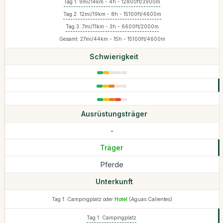
Tag 1: 9mi/14km - 4h - 12800ft/3900m
Tag 2: 12mi/19km - 8h - 15100ft/4600m
Tag 3: 7mi/11km - 3h - 6600ft/2000m
Gesamt: 27mi/44km - 15h - 15100ft/4600m
Schwierigkeit
Ausrüstungsträger
-
Träger
Pferde
Unterkunft
Tag 1: Campingplatz oder
Hotel
(Aguas Calientes)
Tag 1: Campingplatz